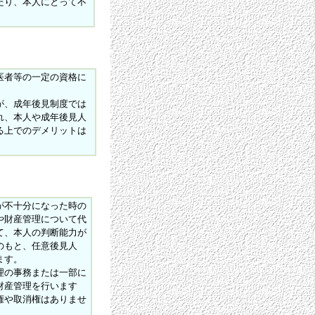
たり、本人にとって不
医者等の一定の資格に
が、成年後見制度では
れ、本人や成年後見人
る上でのデメリットは
不十分になった時の
や財産管理について代
て、本人の判断能力が
のもと、
任意後見人
ます。
理の事務または一部に
財産管理を行います
権や取消権はありませ