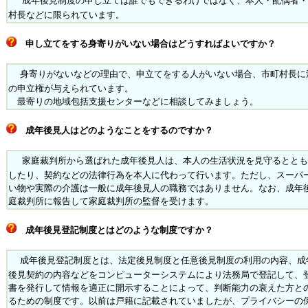
成年後見制度の申し立ては誰でもできるわけではなく、本人・配偶者・
村長などに限られています。
申し立てをする身寄りがいない場合はどうすればよいですか？
身寄りがないなどの理由で、申立てをする人がいない場合、市町村長に
の申立権が与えられています。
最寄りの地域包括支援センターなどに相談してみましょう。
成年後見人はどのようなことをするのですか？
家庭裁判所から選ばれた成年後見人は、本人の生活状況を見守るととも
したり、契約などの法律行為を本人に代わって行います。ただし、スーパ
い物や実際の介護は一般に成年後見人の職務ではありません。なお、成年
庭裁判所に報告して家庭裁判所の監督を受けます。
成年後見登記制度とはどのような制度ですか？
成年後見登記制度とは、法定後見制度と任意後見制度の利用の内容、成
後見契約の内容などをコンピューターシステムにより法務局で登記して、
書を発行して情報を適正に開示することによって、判断能力の衰えた方と
るための制度です。以前は戸籍に記載されていましたが、プライバシーの