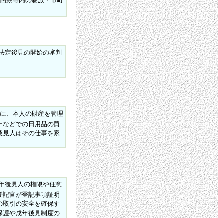
四親等内の親族・市町
法定後見の開始の審判
に、本人の財産を管理
ーなどでの日用品の買
後見人はその仕事を家
年後見人の権限や任意
登記官が登記事項証明
の取引の安全を確保す
保護や成年後見制度の