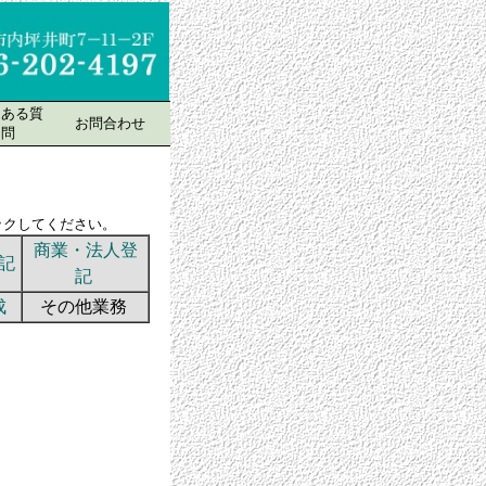
くある質
お問合わせ
問
ださい。
商業・法人登
記
記
成
その他業務