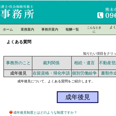
よ
こんなとき
ホーム
業務案内
事務所案内
報酬一覧
に
よくある質問
知りたい項目をクリックしてく
事務所のこと
裁判関係
相続・遺言
不動産登
成年後見
在留資格・帰化申請
個別労働紛争
書類作
成年後見について、よくある質問をご紹介します。
成年後見
成年後見制度とはどのような制度ですか？