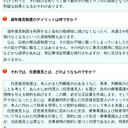
だけで行うと、その効力をめぐって後々
裁判その他トラブルの原因となっ
利益な結果となるおそれがあります。
成年後見制度のデメリットは何ですか？
成年後見制度を利用すると会社の取締役に就けなくなったり、弁護士や
就けなくなるといった資格制限もあります。
なお、以前の禁治産制度では、その旨が戸籍に載ってしまっていました
その旨が戸籍に載ることはありません。その代わりに東京法務局に登記さ
などから請求があれば、登記事項証明書が発行されますが、特に生活をす
ありません。
それでは、任意後見とは、どのようなものですか？
任意後見制度は、本人がまだ判断能力があるうちに、将来、判断能力が
ことを考えて、あらかじめ代理人（任意後見人）を選び、自分の療養看護
理権を与える契約を結びます。この際、必ず公正証書を作成します。そし
不十分になったときには、家庭裁判所が選んだ任意後見監督人のチェック
が、
本人に代わって財産を管理したり契約を締結したりして本人を支援し
任意後見人は、任意後見契約に定められた生活、療養看護および財産管
ついて与えられた代理権を行使して、契約に従って生活・療養看護および
が、法定後見とは異なり、当事者間の契約に基づく代理であるため、同意
ん。