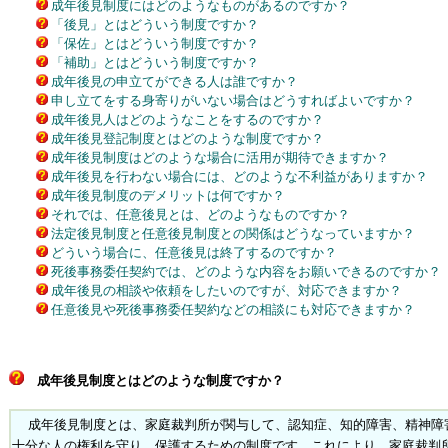
成年後見制度にはどのようなものがあるのですか？
「後見」とはどういう制度ですか？
「保佐」とはどういう制度ですか？
「補助」とはどういう制度ですか？
成年後見の申立てができる人は誰ですか？
申し立てをする身寄りがいない場合はどうすればよいですか？
成年後見人はどのようなことをするのですか？
成年後見登記制度とはどのような制度ですか？
成年後見制度はどのような場合に活用が期待できますか？
成年後見を行わない場合には、どのような不利益がありますか？
成年後見制度のデメリットは何ですか？
それでは、任意後見とは、どのようなものですか？
法定後見制度と任意後見制度との関係はどうなっていますか？
どういう場合に、任意後見は終了するのですか？
死後事務委任契約では、どのような内容をお願いできるのですか？
成年後見の相談や依頼をしたいのですが、対応できますか？
任意後見や死後事務委任契約などの相談にも対応できますか？
成年後見制度とはどのような制度ですか？
成年後見制度とは、家庭裁判所が関与して、認知症、知的障害、精神障
十分な人の権利を守り、保護するための制度です。これにより、家庭裁判