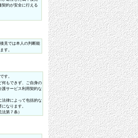
種契約が安全に行える
後見では本人の判断能
ます。
です。
ど何もできず、ご自身の
介護サービス利用契約な
に法律によって包括的な
要になります。
民法第７条）