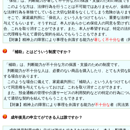
「保佐」は、判断能力が著しく不十分な方の保護・支援のための制度です
このような方は、法律行為を行うことは不可能ではありませんが、金銭
な法律行為を単独でしていると大切な財産をなくしてしまう危険がありま
そこで、家庭裁判所に「保佐人」という人をつけてもらい、重要な法律
与えてもらいます。そうすれば、本人があらかじめ保佐人の同意を受けず
合、これを取り消すことができます。また、本人が希望すれば、特定の法
に代理権を与えて適切な契約を結んでもらうこともできます。
【対象】精神上の障害により事理を弁識する能力が
著しく不十分な
者（
「補助」とはどういう制度ですか？
「補助」は、判断能力が不十分な方の保護・支援のための制度です。
判断能力が不十分な人は、必要のない商品を購入したり、とても大切な
する場合があります。
このような場合に備えて、家庭裁判所に「補助人」という人をつけても
いて同意権を与えてもらっておけば、これを取り消すことができます。
また、預金通帳の管理や介護サービスの利用契約などの特定の行為につ
えて適切な契約を結んでもらうこともできます。
【対象】精神上の障害により事理を弁識する能力が
不十分な
者（民法第
成年後見の申立てができる人は誰ですか？