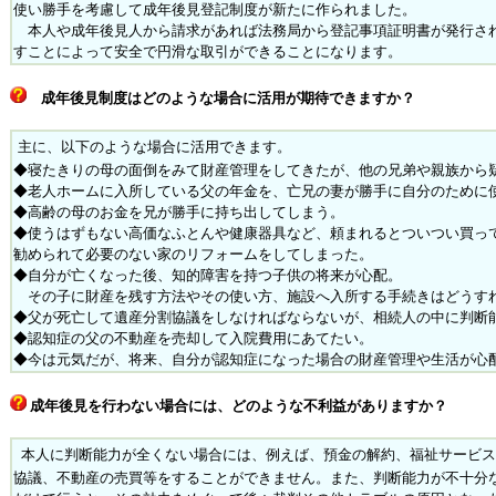
使い勝手を考慮して成年後見登記制度が新たに作られました。
本人や成年後見人から請求があれば法務局から登記事項証明書が発行さ
すことによって安全で円滑な取引ができることになります。
成年後見制度はどのような場合に活用が期待できますか？
主に、以下のような場合に活用できます。
◆寝たきりの母の面倒をみて財産管理をしてきたが、他の兄弟や親族から
◆老人ホームに入所している父の年金を、亡兄の妻が勝手に自分のために
◆高齢の母のお金を兄が勝手に持ち出してしまう。
◆使うはずもない高価なふとんや健康器具など、頼まれるとついつい買っ
勧められて必要のない家のリフォームをしてしまった。
◆自分が亡くなった後、知的障害を持つ子供の将来が心配。
その子に財産を残す方法やその使い方、施設へ入所する手続きはどうす
◆
父が死亡して遺産分割協議をしなければならないが、相続人の中に判断
◆認知症の父の不動産を売却して入院費用にあてたい。
◆今は元気だが、将来、自分が認知症になった場合の財産管理や生活が心
成年後見を行わない場合には、どのような不利益がありますか？
本人に判断能力が全くない場合には、例えば、預金の解約、福祉サービス
協議、不動産の売買等をすることができません。また、判断能力が不十分