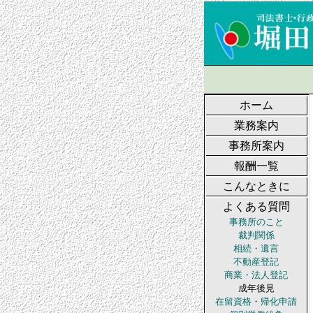
ホーム
業務案内
事務所案内
報酬一覧
こんなときに
よくある質問
事務所のこと
裁判関係
相続・遺言
不動産登記
商業・法人登記
成年後見
在留資格・帰化申請