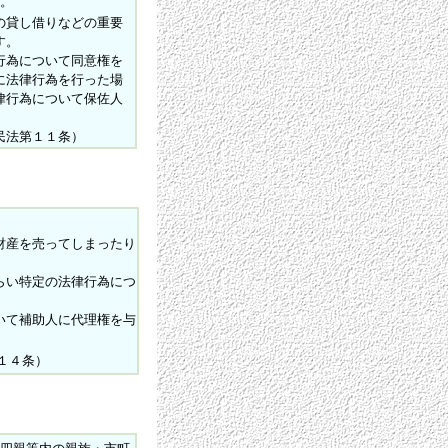
。
の貸し借りなどの重要
す。
行為について同意権を
に法律行為を行った場
律行為について保佐人
民法第１１条）
財産を売ってしまったり
らい特定の法律行為につ
いて補助人に代理権を与
１４条）