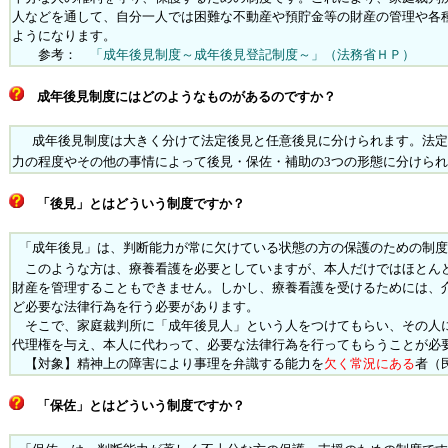
人などを通して、自分一人では困難な不動産や預貯金等の財産の管理や各
ようになります。
参考：
「成年後見制度～成年後見登記制度～」（法務省ＨＰ）
成年後見制度にはどのようなものがあるのですか？
成年後見制度は大きく分けて法定後見と任意後見に分けられます。法定
力の程度やその他の事情によって後見・保佐・補助の3つの形態に分けられ
「後見」とはどういう制度ですか？
「成年後見」は、判断能力が常に欠けている状態の方の保護のための制度
このような方は、療養看護を必要としていますが、本人だけではほとん
財産を管理することもできません。しかし、療養看護を受けるためには、
ど必要な法律行為を行う必要があります。
そこで、家庭裁判所に「成年後見人」という人をつけてもらい、その人
代理権を与え、本人に代わって、必要な法律行為を行ってもらうことが必
【対象】
精神上の障害により事理を弁識する能力を
欠く常況にある
者（
「保佐」とはどういう制度ですか？