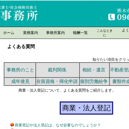
よ
こんなとき
ホーム
業務案内
事務所案内
報酬一覧
に
よくある質問
知りたい項目をクリックしてく
事務所のこと
裁判関係
相続・遺言
不動産登
成年後見
在留資格・帰化申請
個別労働紛争
書類作
商業・法人登記について、よくある質問をご紹介します。
商業・法人登記
商業登記や法人登記は、なぜ必要なのでしょうか？