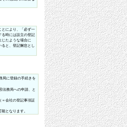
。
ことにより、「必ず一
する時には設立の登記
生じたような場合に
いると、登記懈怠とし
務局に登録の手続きを
④法務局への申請、と
（＝会社の登記事項証
可能となります。