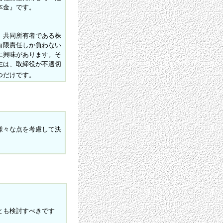
本金』です。
、共同所有者である株
有限責任しか負わない
に興味があります。そ
主は、取締役が不適切
つだけです。
様々な点を考慮して決
とも検討すべきです