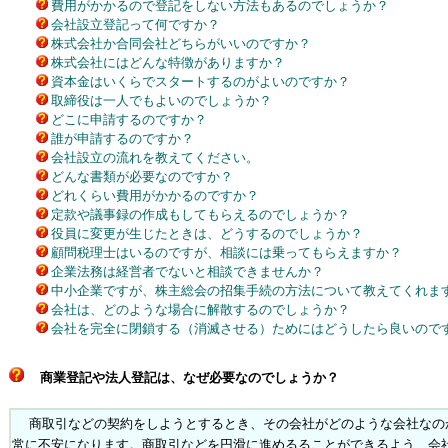
費用がかかるので登記をしない方法もあるのでしょうか？
会社設立登記って何ですか？
株式会社か合同会社どちらがいいのですか？
株式会社にはどんな特徴がありますか？
資本金はいくらでスタートするのがよいのですか？
取締役は一人でもよいのでしょうか？
どこに申請するのですか？
誰が申請するのですか？
会社設立の流れを教えてください。
どんな書類が必要なのですか？
どれくらい費用がかかるのですか？
定款や議事録の作成もしてもらえるのでしょうか？
役員に変更が生じたときは、どうするのでしょうか？
顧問税理士はいるのですが、相談には乗ってもらえますか？
企業法務は経営者でないと相談できませんか？
中小企業ですが、株主総会の招集手続の方法について教えてくれま
会社は、どのような場合に解散するのでしょうか？
会社を完全に閉鎖する（消滅させる）ためにはどうしたら良いので
商業登記や法人登記は、なぜ必要なのでしょうか？
商取引などの契約をしようとするとき、その会社がどのような会社なの
常に不安になります。商取引などを円滑に進めるることができるよう、会