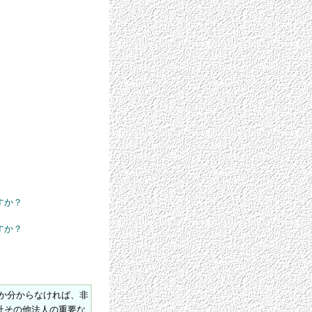
すか？
すか？
か分からなければ、非
社その他法人の重要な