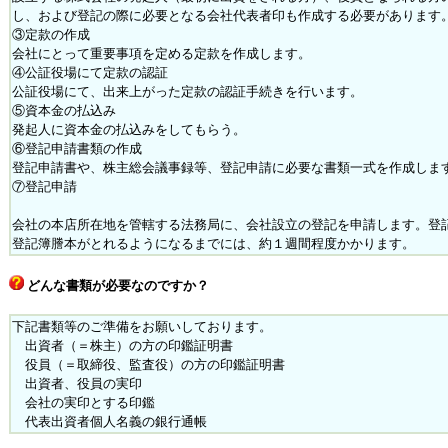
し、および登記の際に必要となる会社代表者印も作成する必要があります
③定款の作成
会社にとって重要事項を定める定款を作成します。
④公証役場にて定款の認証
公証役場にて、出来上がった定款の認証手続きを行います。
⑤資本金の払込み
発起人に資本金の払込みをしてもらう。
⑥登記申請書類の作成
登記申請書や、株主総会議事録等、登記申請に必要な書類一式を作成しま
⑦登記申請
会社の本店所在地を管轄する法務局に、会社設立の登記を申請します。登
登記簿謄本がとれるようになるまでには、約１週間程度かかります。
どんな書類が必要なのですか？
下記書類等のご準備をお願いしております。
出資者（＝株主）の方の印鑑証明書
役員（＝取締役、監査役）の方の印鑑証明書
出資者、役員の実印
会社の実印とする印鑑
代表出資者個人名義の銀行通帳