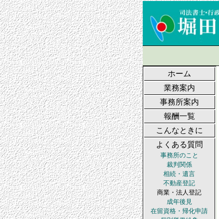
ホーム
業務案内
事務所案内
報酬一覧
こんなときに
よくある質問
事務所のこと
裁判関係
相続・遺言
不動産登記
商業・法人登記
成年後見
在留資格・帰化申請