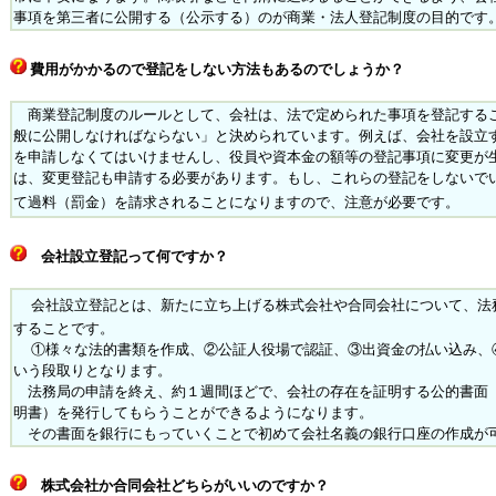
事項を第三者に公開する（公示する）のが商業・法人登記制度の目的です
費用がかかるので登記をしない方法もあるのでしょうか？
商業登記制度のルールとして、会社は、法で定められた事項を登記する
般に公開しなければならない」と決められています。例えば、会社を設立
を申請しなくてはいけませんし、役員や資本金の額等の登記事項に変更が
は、変更登記も申請する必要があります。もし、これらの登記をしないで
て過料（罰金）を請求されることになりますので、注意が必要です。
会社設立登記って何ですか？
会社設立登記とは、新たに立ち上げる株式会社や合同会社について、法
することです。
①様々な法的書類を作成、②公証人役場で認証、③出資金の払い込み、
いう段取りとなります。
法務局の申請を終え、約１週間ほどで、会社の存在を証明する公的書面
明書）を発行してもらうことができるようになります。
その書面を銀行にもっていくことで初めて会社名義の銀行口座の作成が
株式会社か合同会社どちらがいいのですか？