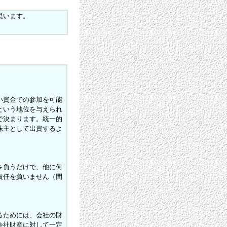
思います。
い資金での参加を可能
という地位を与えられ
で決まります。統一的
株主として出資するよ
を負うだけで、他に何
責任を負いません（間
。
るためには、会社の財
会社財産に対して一定