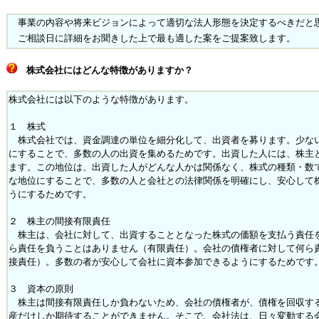
事業の内容や将来ビジョンによって適切な法人形態を決定するべきだと
ご相談日に詳細をお聞きした上で最も適した案をご提案致します。
株式会社にはどんな特徴がありますか？
株式会社には以下のような特徴があります。
１ 株式
株式会社では、資金調達の単位を細分化して、出資者を募ります。少な
にすることで、多数の人の出資を集めるためです。出資した人には、株主
ます。この地位は、出資した人がどんな人かは関係なく、株式の種類・数
な地位にすることで、多数の人と会社との法律関係を明確にし、安心して
うにするためです。
２ 株主の間接有限責任
株主は、会社に対して、出資することとなった株式の価額を支払う責任
ら責任を負うことはありません（有限責任）。会社の債権者に対して何ら
接責任）。多数の者が安心して会社に資本参加できるようにするためです
３ 資本の原則
株主は間接有限責任しか負わないため、会社の債権者が、債権を回収す
産だけしか期待することができません。そこで、会社法は、日々変動する