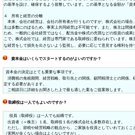
の基準を設け、確保するよう規整しています。この基準となる金額が『資
４ 所有と経営の分離
本来、会社の経営は、会社の所有者が行うものですが、株式会社の場合
主は多数にのぼるため、事実上共同経営は不可能です。また、株主は間接
ため、一般的に会社経営ではなく、配当金や株式の売買などの投資の成果
こで、株式会社では、経営は専門家である取締役に委ねられています。株
な経営をして損失を出さないよう監視し、必要に応じて意見する権利を持
資本金はいくらでスタートするのがよいのですか？
資本金の決定はとても重要な事項です。
消費税の免税期間、経営戦略、取引先との関係、顧問税理士との関係、
定する必要があります。
ご相談日に詳細をお聞きした上で最も適した案をご提案致します。
取締役は一人でもよいのですか？
役員（取締役）は一人でも結構です。
出資者（＝株主）１名、取締役１名の株式会社も多数存在します。
ただし、節税や経営戦略の観点から、ご家族を役員としていれておくこ
（実態が全くない場合はよくないですが）。