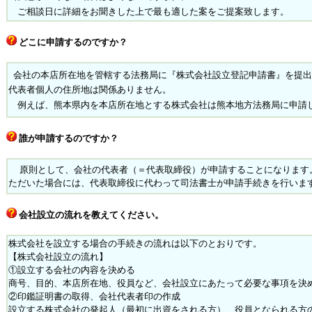
ご相談日に詳細をお聞きした上で最も適した案をご提案致します。
どこに申請するのですか？
会社の本店所在地を管轄する法務局に『株式会社設立登記申請書』を提出
代表者個人の住所地は関係ありません。
例えば、熊本県内を本店所在地とする株式会社は熊本地方法務局に申請
誰が申請するのですか？
原則として、会社の代表者（＝代表取締役）が申請することになります
ただいた場合には、代表取締役に代わって司法書士が申請手続きを行いま
会社設立の流れを教えてください。
株式会社を設立する場合の手続きの流れは以下のとおりです。
【株式会社設立の流れ】
①設立する会社の内容を決める
商号、目的、本店所在地、役員など、会社設立にあたって必要な事項を決
②印鑑証明書の取得、会社代表者印の作成
設立する株式会社の発起人（最初に出資をされる方）、役員となられる方