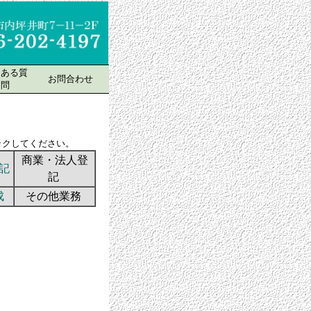
くある質
お問合わせ
問
ださい。
商業・法人登
記
記
成
その他業務